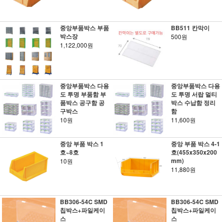
중앙부품박스 부품
BB511 칸막이
박스장
500원
1,122,000원
중앙부품박스 다용
중앙부품박스 다용
도 투명 부품함 부
도 투명 서랍 멀티
품박스 공구함 공
박스 수납함 정리
구박스
함
10원
11,600원
중앙 부품 박스 1
중앙 부품 박스 4-1
호~8호
호(455x350x200
mm)
10원
11,880원
BB306-54C SMD
BB306-54C SMD
칩박스+파일케이
칩박스+파일케이
스
스