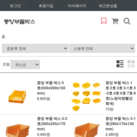
로그인
회원가입
마이페이지
최근본상품
홈
정렬
중앙 부품 박스 5
중앙 부품 박스 1
호(500x300x150
호 2호 3호 3-1호 3
mm)
-2호 4호 6호 7호 8
호(노랑파랑빨강
9,900원
회색)
10원
중앙 부품 박스 3-2
중앙 부품 박스 3-1
호(360x255x170
호(280x170x130
mm)
mm)
4,460원
2,480원