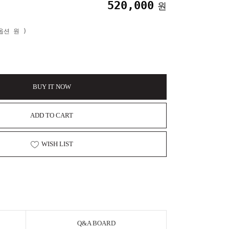
520,000
원
본옵션
원 )
BUY IT NOW
ADD TO CART
WISH LIST
Q&A BOARD