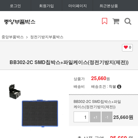
로그인
회원가입
마이페이지
최근본상품
중앙부품박스
정전기방지부품박스
0
BB302-2C SMD칩박스+파일케이스(정전기방지(제전))
25,660
상품가
원
배송비
배송조건 : 착불
BB302-2C SMD칩박스+파일
케이스(정전기방지(제전))
25,660
원
+1
-1
원