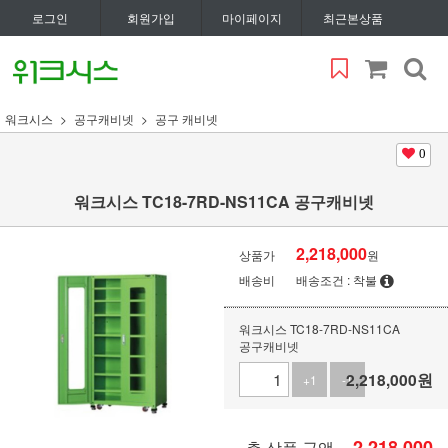
로그인
회원가입
마이페이지
최근본상품
워크시스
공구캐비넷
공구 캐비넷
0
워크시스 TC18-7RD-NS11CA 공구캐비넷
2,218,000
상품가
원
배송비
배송조건 : 착불
워크시스 TC18-7RD-NS11CA
공구캐비넷
2,218,000
원
+1
-1
2,218,000
총 상품 금액