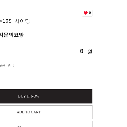
0
0×10S 사이딩
적문의요망
0
원
본옵션
원 )
BUY IT NOW
ADD TO CART