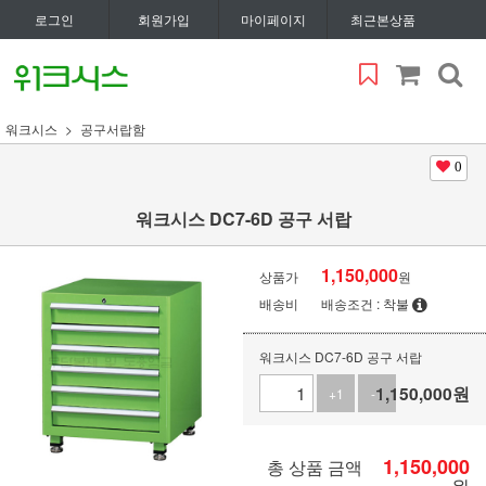
로그인
회원가입
마이페이지
최근본상품
워크시스
공구서랍함
0
워크시스 DC7-6D 공구 서랍
1,150,000
상품가
원
배송비
배송조건 : 착불
워크시스 DC7-6D 공구 서랍
1,150,000
원
+1
-1
1,150,000
총 상품 금액
원