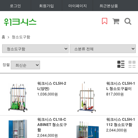
로그인
회원가입
마이페이지
최근본상품
홈
청소도구함
정렬
워크시스 CL5H-2
워크시스 CL5H-1
L(양면)
L 청소도구걸이
1,036,000원
817,000원
워크시스 CL18-C
워크시스 CL5H-1
ABINET 청소도구
112 청소도구함
함
2,044,000원
2,044,000원