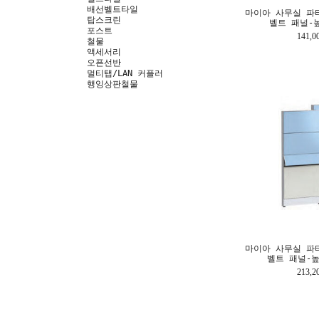
배선벨트타일
마이아 사무실 파
탑스크린
벨트 패널-높
포스트
141,
철물
액세서리
오픈선반
멀티탭/LAN 커플러
행잉상판철물
마이아 사무실 파
벨트 패널-높이
213,