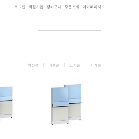
로그인
회원가입
장바구니
주문조회
마이페이지
최신순
이름순
고가순
저가순